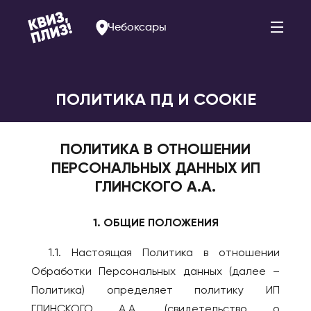
Чебоксары
ПОЛИТИКА ПД И COOKIE
АРМЕНИЯ
РОССИЯ
ПОЛИТИКА В ОТНОШЕНИИ
Ереван
Альметьевск
ПЕРСОНАЛЬНЫХ ДАННЫХ ИП
Арзамас
БЕЛАРУСЬ
ГЛИНСКОГО А.А.
Арсеньев
Брест
Астрахань
Витебск
1. ОБЩИЕ ПОЛОЖЕНИЯ
Балаково
Минск
1.1. Настоящая Политика в отношении
Барнаул
БОЛГАРИЯ
Обработки Персональных данных (далее –
Белогорск
София
Политика) определяет политику ИП
Благовещенск
ГЛИНСКОГО А.А. (свидетельство о
ВЕЛИКОБРИТАНИЯ