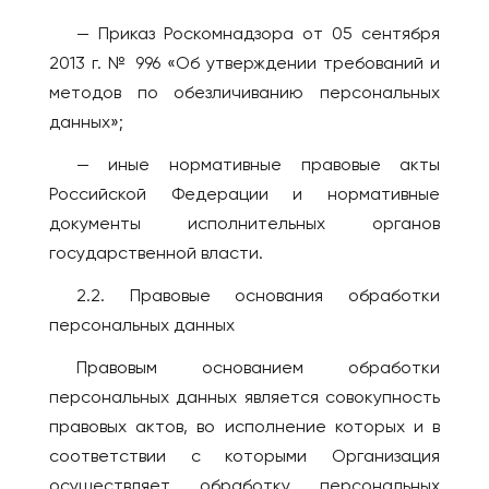
Уфа
ТАИЛАНД
— Приказ Роскомнадзора от 05 сентября
2013 г. № 996 «Об утверждении требований и
Ухта
Панган
методов по обезличиванию персональных
Хабаровск
Паттайя
данных»;
Чайковский
Пхукет
Чебоксары
Самуи
— иные нормативные правовые акты
Российской Федерации и нормативные
Челябинск
ТУРЦИЯ
документы исполнительных органов
Чехов
Стамбул
государственной власти.
Шахты
УЗБЕКИСТАН
Шерегеш
2.2. Правовые основания обработки
Самарканд
персональных данных
Энгельс
Ташкент
Южно-Сахалинск
Правовым основанием обработки
ФИНЛЯНДИЯ
Якутск
персональных данных является совокупность
Хельсинки
Ярославль
правовых актов, во исполнение которых и в
ФРАНЦИЯ
соответствии с которыми Организация
АВСТРАЛИЯ
Париж
осуществляет обработку персональных