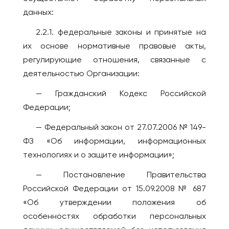
Брисбен
данных:
ЧЕРНОГОРИЯ
Мельбурн
Будва
2.2.1. федеральные законы и принятые на
Сидней
их основе нормативные правовые акты,
ЧЕХИЯ
АВСТРИЯ
регулирующие отношения, связанные с
Прага
Вена
деятельностью Организации:
ШВЕЙЦАРИЯ
АЗЕРБАЙДЖАН
— Гражданский Кодекс Российской
Лозанна
Баку
Федерации;
ЭСТОНИЯ
АРГЕНТИНА
— Федеральный закон от 27.07.2006 № 149-
Таллин
Буэнос-Айрес
ФЗ «Об информации, информационных
технологиях и о защите информации»;
— Постановление Правительства
Российской Федерации от 15.09.2008 № 687
«Об утверждении положения об
особенностях обработки персональных