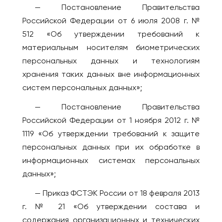
— Постановление Правительства
Камчатский
Пекин
Российской Федерации от 6 июля 2008 г. №
Псков
Ханчжоу
512 «Об утверждении требований к
Пятигорск
Шанхай
материальным носителям биометрических
Ростов-на-Дону
КЫРГЫЗСТАН
персональных данных и технологиям
Рязань
хранения таких данных вне информационных
Бишкек
Самара
систем персональных данных»;
ЛАТВИЯ
Санкт-Петербург
— Постановление Правительства
Рига
Саранск
Российской Федерации от 1 ноября 2012 г. №
МОЛДОВА
Сарапул
1119 «Об утверждении требований к защите
Кишинёв
Саратов
персональных данных при их обработке в
НИДЕРЛАНДЫ
информационных системах персональных
Севастополь
Амстердам
данных»;
Северобайкальск
Серпухов
ОАЭ
— Приказ ФСТЭК России от 18 февраля 2013
Симферополь
Абу-Даби
г. № 21 «Об утверждении состава и
содержания организационных и технических
Сосновоборск
Дубай