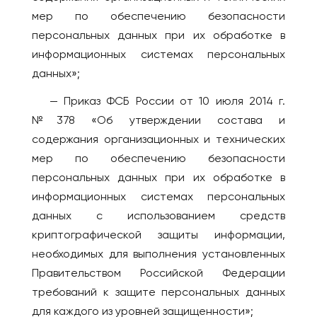
мер по обеспечению безопасности
Сочи
ПОРТУГАЛИЯ
персональных данных при их обработке в
Ставрополь
Лиссабон
информационных системах персональных
Старый Оскол
РЕСПУБЛИКА КОРЕЯ
данных»;
Стерлитамак
Ансан
— Приказ ФСБ России от 10 июля 2014 г.
Ступино
Инчхон
№378 «Об утверждении состава и
Сургут
Сеул
содержания организационных и технических
Сыктывкар
мер по обеспечению безопасности
СЕРБИЯ
Тамбов
персональных данных при их обработке в
Белград
Тверь
информационных системах персональных
Нови-Сад
Тольятти
данных с использованием средств
США
Томск
криптографической защиты информации,
Бостон
Тула
необходимых для выполнения установленных
Майами
Правительством Российской Федерации
Тюмень
Нью-Йорк
требований к защите персональных данных
Ульяновск
для каждого из уровней защищенности»;
Филадельфия
Уссурийск