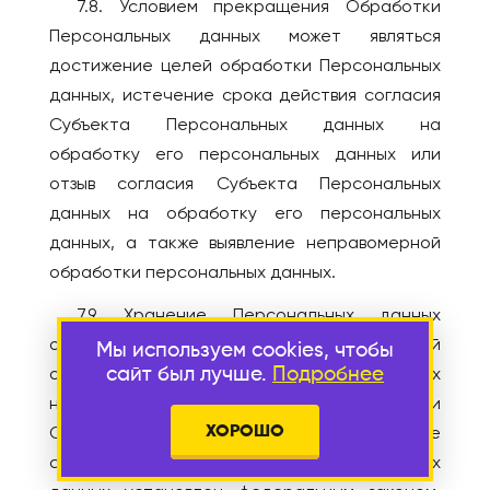
7.8. Условием прекращения Обработки
Персональных данных может являться
достижение целей обработки Персональных
данных, истечение срока действия согласия
Субъекта Персональных данных на
обработку его персональных данных или
отзыв согласия Субъекта Персональных
данных на обработку его персональных
данных, а также выявление неправомерной
обработки персональных данных.
7.9. Хранение Персональных данных
осуществляется в форме, позволяющей
Мы используем cookies, чтобы
сайт был лучше.
Подробнее
определить Субъекта Персональных данных
не дольше, чем этого требуют цели
ХОРОШО
Обработки Персональных данных, кроме
случаев, когда срок хранения Персональных