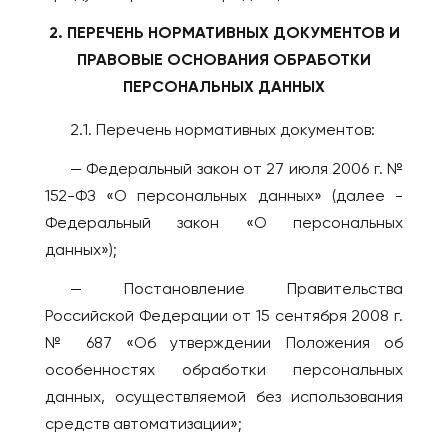
Усть-Каменогорск
Новокузнецк
2. ПЕРЕЧЕНЬ НОРМАТИВНЫХ ДОКУМЕНТОВ И
Шымкент
Новомосковск
ПРАВОВЫЕ ОСНОВАНИЯ ОБРАБОТКИ
КАНАДА
Новороссийск
ПЕРСОНАЛЬНЫХ ДАННЫХ
Виннипег
Новосибирск
2.1. Перечень нормативных документов:
Калгари
Новый Уренгой
Монреаль
— Федеральный закон от 27 июля 2006 г. №
Обнинск
Оттава
152-ФЗ «О персональных данных» (далее -
Озёрск
Торонто
Федеральный закон «О персональных
Октябрьский
данных»);
Эдмонтон
Омск
КИПР
— Постановление Правительства
Орёл
Российской Федерации от 15 сентября 2008 г.
Лимассол
Оренбург
№ 687 «Об утверждении Положения об
Никосия
Пенза
особенностях обработки персональных
Пафос
Пермь
данных, осуществляемой без использования
Петрозаводск
КИТАЙ
средств автоматизации»;
Петропавловск-
Гуанчжоу