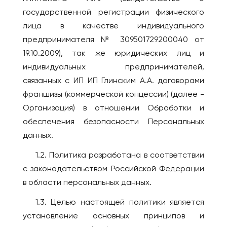
Брянск
государственной регистрации физического
Лондон
Великий Новгород
лица в качестве индивидуального
ВЕНГРИЯ
Владивосток
предпринимателя № 309501729200040 от
Будапешт
19.10.2009), так же юридических лиц и
Владикавказ
ВЬЕТНАМ
индивидуальных предпринимателей,
Владимир
связанных с ИП ИП Глинским А.А. договорами
Дананг
Волгоград
франшизы (коммерческой концессии) (далее -
Нячанг
Волгодонск
Организация) в отношении Обработки и
Волжский
ГЕРМАНИЯ
обеспечения безопасности Персональных
Вологда
Берлин
данных.
Воркута
Дюссельдорф/Кёльн
1.2. Политика разработана в соответствии
Воронеж
Мюнхен
с законодательством Российской Федерации
Горно-Алтайск
ГРЕЦИЯ
в области персональных данных.
Екатеринбург
Афины
1.3. Целью настоящей политики является
Ессентуки
Салоники
установление основных принципов и
Железногорск