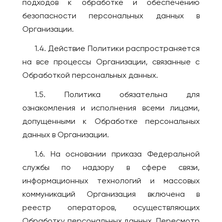
ГРУЗИЯ
подходов к обработке и обеспечению
Иваново
Батуми
безопасности персональных данных в
Ижевск
Организации.
Тбилиси
Инта
ИЗРАИЛЬ
1.4. Действие Политики распространяется
Иркутск
на все процессы Организации, связанные с
Беэр-Шева
Йошкар-Ола
Обработкой персональных данных.
Иерусалим
Казань
Израиль
1.5. Политика обязательна для
Калининград
Кармиэль
ознакомления и исполнения всеми лицами,
Калуга
допущенными к Обработке персональных
Тель-Авив
Кемерово
данных в Организации.
Хайфа
Киров
1.6. На основании приказа Федеральной
ИНДОНЕЗИЯ
Коломна
службы по надзору в сфере связи,
Бали
Комсомольск-на-
информационных технологий и массовых
Амуре
ИСПАНИЯ
коммуникаций Организация включена в
Коряжма
Аликанте
реестр операторов, осуществляющих
Кострома
Барселона
Обработку персональных данных. Пересмотр