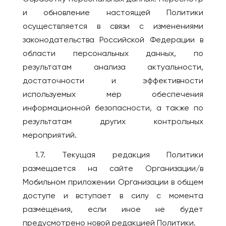
Котлас
Валенсия
и обновление настоящей Политики
Краснодар
Мадрид
осуществляется в связи с изменениями
законодательства Российской Федерации в
Красноярск
ИТАЛИЯ
области персональных данных, по
Лесосибирск
Милан
результатам анализа актуальности,
Луховицы
КАЗАХСТАН
достаточности и эффективности
Магадан
Актобе
используемых мер обеспечения
Междуреченск
Алматы
информационной безопасности, а также по
Моздок
результатам других контрольных
Астана
Москва
мероприятий.
Атырау
Мурманск
Караганда
1.7. Текущая редакция Политики
Набережные Челны
Павлодар
размещается на сайте Организации/в
Находка
Мобильном приложении Организации в общем
Семей
Нефтекамск
доступе и вступает в силу с момента
Тараз
Нижнекамск
размещения, если иное не будет
Уральск
Нижний Новгород
предусмотрено новой редакцией Политики.